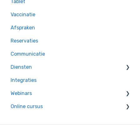
Tablet
Handige tips
Vaccinatie
Afspraken
Reservaties
Communicatie
Diensten
Integraties
Taken
Webinars
Online cursus
Inschrijven
Opgenomen Webinars
Module 1: Klantenbestand
Module 2: Care Flows