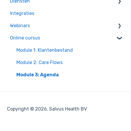
Diensten
Integraties
Taken
Webinars
Online cursus
Inschrijven
Opgenomen Webinars
Module 1: Klantenbestand
Module 2: Care Flows
Module 3: Agenda
Copyright © 2026, Salvus Health BV