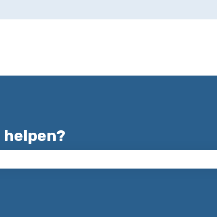
ertalingen
 helpen?
zoekveld is leeg.