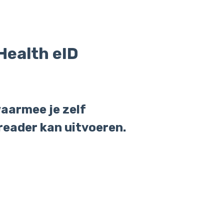
 Health eID
waarmee je zelf
-reader kan uitvoeren.