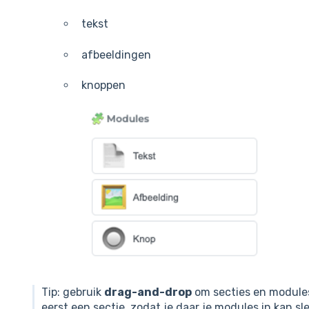
tekst
afbeeldingen
knoppen
Tip: gebruik
drag-and-drop
om secties en modules 
eerst een sectie, zodat je daar je modules in kan sl