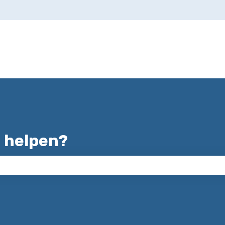
ertalingen
 helpen?
zoekveld is leeg.