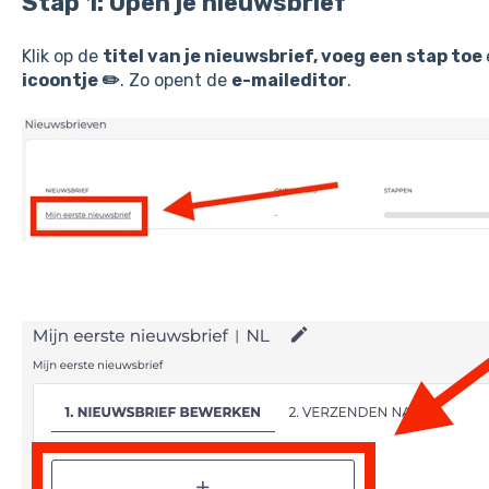
Stap 1: Open je nieuwsbrief
Klik op de
titel van je nieuwsbrief, voeg een stap toe
icoontje ✏️
. Zo opent de
e-maileditor
.