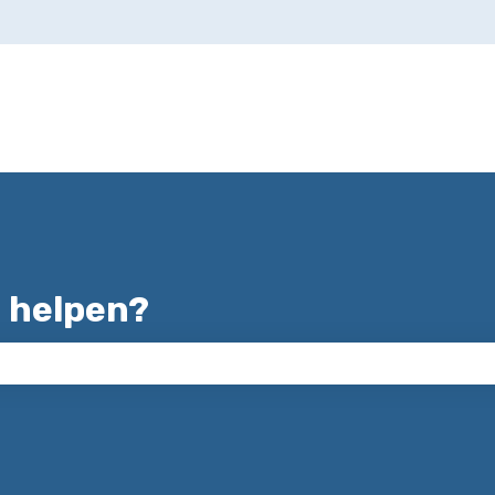
ertalingen
 helpen?
zoekveld is leeg.