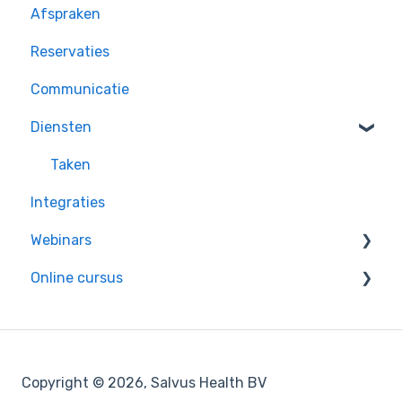
Afspraken
Reservaties
Communicatie
Diensten
Taken
Integraties
Webinars
Online cursus
Inschrijven
Opgenomen Webinars
Module 1: Klantenbestand
Module 2: Care Flows
Copyright © 2026, Salvus Health BV
Module 3: Agenda